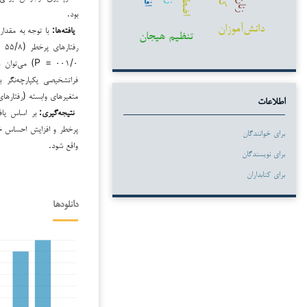
زنان
بود.
دانش‌آموزان
یافته‌ها:
تنظیم هیجان
۰۰۱/۰ = P) 
فراتشخیصی یکپارچه‌نگر 
متغیرهای وابسته (رفتاره
اطلاعات
نتیجه‌گیری:
بر اساس یافت
پرخطر و افزایش احساس خود
برای خوانندگان
واقع شود.
برای نویسندگان
برای کتابداران
دانلودها