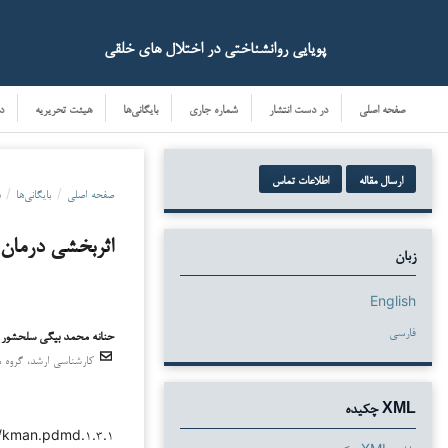
پویایی روانشناختی در اختلال های خلقی
صفحه اصلی
در دست انتشار
شماره جاری
بایگانی‌ها
هیئت تحریریه
د
ارسال مقاله
اطلاعات تماس
صفحه اصلی
/
بایگانی‌ها
/
دو
اثربخشی درمان 
زبان
English
فارسی
حنانه محمد بیگی سلحشور 
کارشناسی ارشد، گروه مش
دانلودها
XML چکیده
۳۸/kman.pdmd.۱.۳.۱