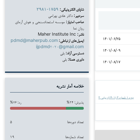
شاپای الکترونیکی:
۲۹۸۱-۱۷۵۹
سردبیر:
دکتر هادی بهرامی
صاحب امتیاز:
موسسه استعدادسنجی و هوش آزمای
روان نما
ناشر:
Maher Institute Inc
۱۴۰۱/۰۶/۲۵
ایمیل‌های ارتباطی:
pdmd@maherpub.com
ijpdmd۲۰۲۰@gmail.com
۱۴۰۱/۰۸/۰۹
دسترسی آزاد:
بلی
داوری همتا:
بلی
۱۴۰۱/۰۸/۱۷
خلاصه آمار نشریه
دوره ۱ شماره ۳ (۱۴۰۱): پیاپی ۳
پذیرش: ۲۴%
رد: ۷۶%
تعداد دوره‌ها
۵
تعداد شماره‌ها
۱۹