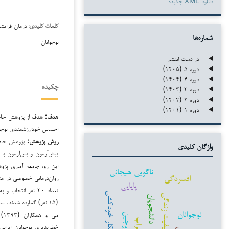
دانلود XML چکیده
درمان فراتش
کلمات کلیدی:
شماره‌ها
نوجوانان
در دست انتشار
دوره ۵ (۱۴۰۵)
دوره ۴ (۱۴۰۴)
چکیده
دوره ۳ (۱۴۰۳)
دوره ۲ (۱۴۰۲)
دوره ۱ (۱۴۰۱)
هدف:
هدف از پژوهش حاضر 
احساس خودارزشمندی نوجوا
روش پژوهش:
پژوهش حاضر 
واژگان کلیدی
پیش‌آزمون و پس‌آزمون با 
ناگویی هیجانی
افسردگی
پایایی
افکار خودکشی
کیفیت زندگی
دانشجویان
(۱۵ نفر) گمارده شدند.
نوجوانان
می
زوجین
اضطراب