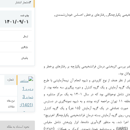
گاه‌شمار انتشار
خیصی یکپارچه‌نگر, رفتارهای پرخطر, احساس خودارزشمندی,
چاپ شده
۱۴۰۱/۰۹/۰۱
ارسال
بازنگری
پذیرش
بررسی اثربخشی درمان فراتشخیصی یکپارچه بر رفتارهای پرخطر و
نان بود.
از نظر هدف از نوع کاربردی و شیوه انجام آن نیمه‌آزمایشی با طرح
شماره
یک گروه آزمایش و یک گروه کنترل و دوره پیگیری سه ماهه بود. از
این رو، جامعه آماری پژوهش شامل نوجوانانی بود که در سال ۱۴۰۱ به یک مرکز مشاوره و
روان‌درمانی خصوصی در منطقه ۱۱ تهران مراجعه کرده بودند و به شیوه نمونه‌گیری در دسترس
نوع مقاله
مقالات
تعداد ۳۰ نفر انتخاب و به صورت تصادفی در یک گروه آزمایش (۱۵ نفر) و یک گروه کنترل
 سپس، روی گروه آزمایش بسته درمان فراتشخیصی یکپارچه‌نگر اهرنریچ-
 و همکاران (۱۳۹۳) اجرا شد. به منظور گردآوری داده‌ها، ابزار پژوهش شامل مقیاس
نحوه استناد به مقاله
خطرپذیری نوجوانان ایرانی (IARS) و پرسشنامه خودارزشمندی کروکر و همکاران (۱۳۸۲)