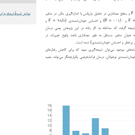
با توجه به مقدار F و سطح معناداری در تحلیل واریانس با اندازه‌گیری مکرر در متغیر
نمایش شیوهٔ استناد به این
رفتارهای پرخطر (۵۵/۸ = F و ۰۰۱/۰ = P) و احساس خودارزشمندی (۹۸/۸ = F و
می‌توان نتیجه گرفت که مداخله به کار رفته در این پژوهش یعنی درمان
به عنوان متغیر مستقل به طور معناداری باعث وقوع تغییرات در
ای پرخطر و احساس خودارزشمندی) شده است.
ه‌های موجود می‌توان نتیجه‌گیری نمود که برای کاهش رفتارهای
ارزشمندی نوجوانان، درمان فراتشخیصی یکپارچه‌نگر می‌تواند مفید