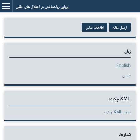
پویایی روانشناختی در اختلال های خلقی
ارسال مقاله
اطلاعات تماس
زبان
English
فارسی
XML چکیده
دانلود XML چکیده
شماره‌ها