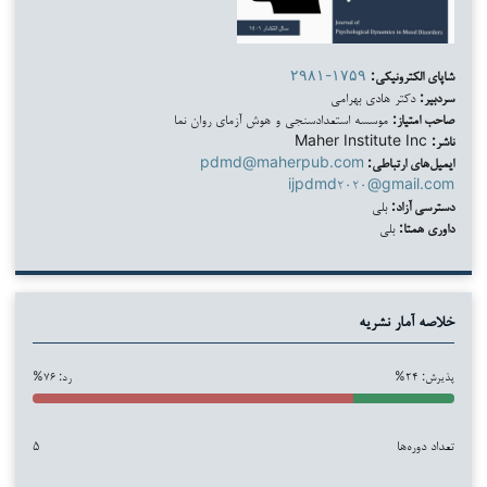
شاپای الکترونیکی:
۲۹۸۱-۱۷۵۹
سردبیر:
دکتر هادی بهرامی
صاحب امتیاز:
موسسه استعدادسنجی و هوش آزمای روان نما
ناشر:
Maher Institute Inc
ایمیل‌های ارتباطی:
pdmd@maherpub.com
ijpdmd۲۰۲۰@gmail.com
دسترسی آزاد:
بلی
داوری همتا:
بلی
خلاصه آمار نشریه
پذیرش: ۲۴%
رد: ۷۶%
تعداد دوره‌ها
۵