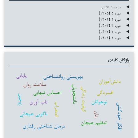
در دست انتشار
دوره ۵ (۱۴۰۵)
دوره ۴ (۱۴۰۴)
دوره ۳ (۱۴۰۳)
دوره ۲ (۱۴۰۲)
دوره ۱ (۱۴۰۱)
واژگان کلیدی
پایایی
بهزیستی روانشناختی
دانش‌آموزان
سلامت روان
دانشجویان
کیفیت زندگی
افسردگی
احساس تنهایی
زوجین
نوجوانان
تاب آوری
اضطراب
افکار خودکشی
ناگویی هیجانی
زنان
تنظیم هیجان
درمان شناختی رفتاری