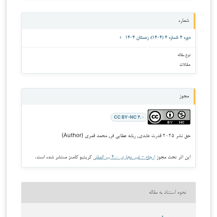
شماره
دوره ۴ شماره ۴ (۱۴۰۴): زمستان ۱۴۰۴
نوع مقاله
مقالات
مجوز
CC BY-NC ۴.۰
حق نشر ۲۰۲۵ قدرت عابدی, ربابه عطایی فر, محمد قمری (Author)
این اثر تحت مجوز
ارجاع - غیر تجاری ۴.۰ بین‌المللی
کریتیو کامنز منتشر شده است.
نحوه استناد به مقاله