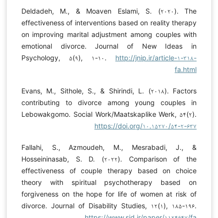
Deldadeh, M., & Moaven Eslami, S. (۲۰۲۰). The
effectiveness of interventions based on reality therapy
on improving marital adjustment among couples with
emotional divorce. Journal of New Ideas in
Psychology, ۵(۹), ۱-۱۰.
http://jnip.ir/article-۱-۳۱۸-
fa.html
Evans, M., Sithole, S., & Shirindi, L. (۲۰۱۸). Factors
contributing to divorce among young couples in
Lebowakgomo. Social Work/Maatskaplike Werk, ۵۴(۲).
https://doi.org/۱۰.۱۵۲۷۰/۵۴-۲-۶۳۷
Fallahi, S., Azmoudeh, M., Mesrabadi, J., &
Hosseininasab, S. D. (۲۰۲۲). Comparison of the
effectiveness of couple therapy based on choice
theory with spiritual psychotherapy based on
forgiveness on the hope for life of women at risk of
divorce. Journal of Disability Studies, ۱۲(۱), ۱۸۵-۱۹۶.
https://www.sid.ir/paper/۱۱۲۴۶۴۷/fa