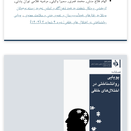
الهام فلاح منش, محمد قمری, سمیرا وکیلی, مرضیه غلامی توران پشتی,
اثربخشی پروتکل شفقت به خود ذهن‌آگاه بر اساس تجربه زیسته نوجوانان
مبتلا به رفتارهای خودآسیب‌رسان بر تصویر بدنی و سلامت معنوی
,
پویایی
روانشناختی در اختلال های خلقی: دوره ۴ شماره ۳ (۱۴۰۴)