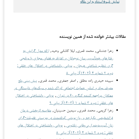
نمایش شیوهٔ استناد به این مقاله
مقالات بیشتر خوانده شده از همین نویسنده
زهرا جشنانی, محمد قمری, لیلا کاشانی وحید,
ارائه مدل گرایش به
رفتارهای خودآسیب رسان نوجوانان بر اعتیاد به فضای مجازی با میانجی
گری تنظیم شناختی هیجان
,
پویایی روانشناختی در اختلال های خلقی:
دوره ۲ شماره ۴ (۱۴۰۲): پیاپی ۸
سپیده حیدری زاده مطلق , اصغر جعفری, محمد قمری,
پیش بینی ولع
مصرف مواد بر اساس حمایت اجتماعی ادراک شده و سبک‌های دلبستگی در
معتادان مراجعه کننده کنگره ۶۰ در تهران
,
پویایی روانشناختی در اختلال
های خلقی: دوره ۳ شماره ۱ (۱۴۰۳): پیاپی ۹
زهرا کریمی, محمد قمری, سیمین حسینیان,
مقایسه اثربخشی درمان
فراتشخیصی یکپارچه و روان‌پویشی کوتاه‌مدت در بهزیستی فضیلت-گرای
زنان آسیب‌دیده از بی‌وفایی زناشویی
,
پویایی روانشناختی در اختلال های
خلقی: دوره ۲ شماره ۴ (۱۴۰۲): پیاپی ۸