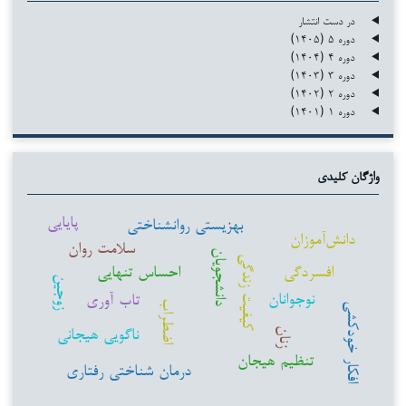
در دست انتشار
دوره ۵ (۱۴۰۵)
دوره ۴ (۱۴۰۴)
دوره ۳ (۱۴۰۳)
دوره ۲ (۱۴۰۲)
دوره ۱ (۱۴۰۱)
واژگان کلیدی
پایایی
بهزیستی روانشناختی
دانش‌آموزان
سلامت روان
دانشجویان
کیفیت زندگی
افسردگی
احساس تنهایی
زوجین
نوجوانان
تاب آوری
اضطراب
افکار خودکشی
ناگویی هیجانی
زنان
تنظیم هیجان
درمان شناختی رفتاری