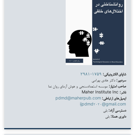
شاپای الکترونیکی:
۲۹۸۱-۱۷۵۹
سردبیر:
دکتر هادی بهرامی
صاحب امتیاز:
موسسه استعدادسنجی و هوش آزمای روان نما
ناشر:
Maher Institute Inc
ایمیل‌های ارتباطی:
pdmd@maherpub.com
ijpdmd۲۰۲۰@gmail.com
دسترسی آزاد:
بلی
داوری همتا:
بلی