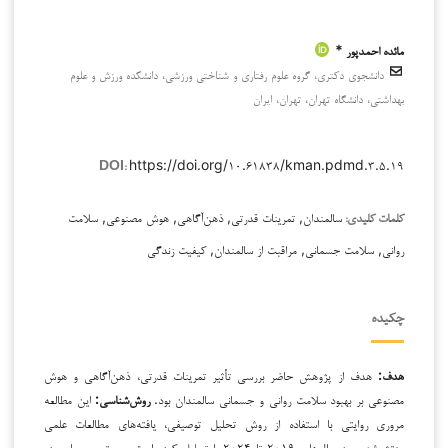
مائده احمدپور *
دانشجوی دکتری، گروه علوم رفتاری و شناختی ورزشی، دانشکده ورزش و علوم
بهداشتی، دانشگاه تهران، تهران، ایران
https://doi.org/۱۰.۶۱۸۳۸/kman.pdmd.۳.۵.۱۹
DOI:
سالمندان, تمرینات قدرتی, ذهن‌آگاهی, هوش مصنوعی, سلامت
کلمات کلیدی:
روانی, سلامت جسمانی, مراقبت از سالمندان, کیفیت زندگی
چکیده
هدف:
هدف از پژوهش حاضر بررسی تأثیر تمرینات قدرتی، ذهن‌آگاهی و هوش
مصنوعی بر بهبود سلامت روانی و جسمانی سالمندان بود.
روش‌شناسی:
این مطالعه
مروری روایتی با استفاده از روش تحلیل توصیفی، یافته‌های مطالعات علمی
منتشرشده بین سال‌های ۲۰۱۹ تا ۲۰۲۴ را تحلیل کرده است. جستجوی جامع در