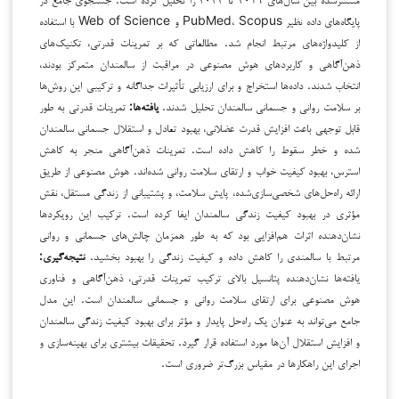
پایگاه‌های داده نظیر PubMed، Scopus و Web of Science با استفاده
از کلیدواژه‌های مرتبط انجام شد. مطالعاتی که بر تمرینات قدرتی، تکنیک‌های
ذهن‌آگاهی و کاربردهای هوش مصنوعی در مراقبت از سالمندان متمرکز بودند،
انتخاب شدند. داده‌ها استخراج و برای ارزیابی تأثیرات جداگانه و ترکیبی این روش‌ها
بر سلامت روانی و جسمانی سالمندان تحلیل شدند.
یافته‌ها
:
تمرینات قدرتی به طور
قابل توجهی باعث افزایش قدرت عضلانی، بهبود تعادل و استقلال جسمانی سالمندان
شده و خطر سقوط را کاهش داده است. تمرینات ذهن‌آگاهی منجر به کاهش
استرس، بهبود کیفیت خواب و ارتقای سلامت روانی شده‌اند. هوش مصنوعی از طریق
ارائه راه‌حل‌های شخصی‌سازی‌شده، پایش سلامت، و پشتیبانی از زندگی مستقل، نقش
مؤثری در بهبود کیفیت زندگی سالمندان ایفا کرده است. ترکیب این رویکردها
نشان‌دهنده اثرات هم‌افزایی بود که به طور همزمان چالش‌های جسمانی و روانی
مرتبط با سالمندی را کاهش داده و کیفیت زندگی را بهبود بخشید.
نتیجه‌گیری
:
یافته‌ها نشان‌دهنده پتانسیل بالای ترکیب تمرینات قدرتی، ذهن‌آگاهی و فناوری
هوش مصنوعی برای ارتقای سلامت روانی و جسمانی سالمندان است. این مدل
جامع می‌تواند به عنوان یک راه‌حل پایدار و مؤثر برای بهبود کیفیت زندگی سالمندان
و افزایش استقلال آن‌ها مورد استفاده قرار گیرد. تحقیقات بیشتری برای بهینه‌سازی و
اجرای این راهکارها در مقیاس بزرگ‌تر ضروری است.