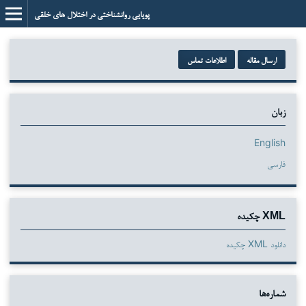
پویایی روانشناختی در اختلال های خلقی
ارسال مقاله
اطلاعات تماس
زبان
English
فارسی
XML چکیده
دانلود XML چکیده
شماره‌ها