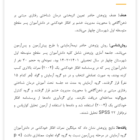
هدف:
هدف پژوهش حاضر تعیین اثربخشی درمان شناختی رفتاری مبتنی بر
ذهن‌آگاهی با محوریت مدیریت خشم بر افکار خودکشی در دانش‌آموزان پسر مقطع
متوسطه اول شهرستان چابهار می‌باشد.
روش‌شناسی:
روش پژوهش حاضر نیمه‌آزمایشی با طرح پیش‌آزمون و پس‌آزمون
می‌باشد. جامعه آماری پژوهش شامل کلیه دانش‌آموزان پسر مقطع متوسطه اول
شهرستان چابهار در سال تحصیلی ۱۴۰۱-۱۴۰۲ بود. نمونه‌ای به حجم ۳۰ نفر از
دانش‌آموزان پسر که در پرسشنامه افکار خودکشی بک (۲۰۰۴) نمرات بالاتری کسب
کرده بودند، به صورت تصادفی انتخاب و در دو گروه آزمایش و گواه (هر کدام ۱۵
نفر) قرار گرفتند. گروه آزمایش به مدت ده جلسه تحت آموزش درمان شناختی
رفتاری مبتنی بر ذهن‌آگاهی با محوریت مدیریت خشم قرار گرفتند و گروه کنترل
هیچ‌گونه مداخله‌ای دریافت نکردند. برای گردآوری داده‌ها از پرسشنامه افکار
خودکشی بک (۲۰۰۴) استفاده شد و داده‌ها با استفاده از آزمون تحلیل کواریانس و
نرم‌افزار SPSS ۲۲ تحلیل شدند.
یافته‌ها:
نتایج پژوهش نشان داد که میانگین نمرات افکار خودکشی در دانش‌آموزان
گروه آزمایش در مرحله پس‌آزمون نسبت به گروه گواه تفاوت معناداری داشت (p <