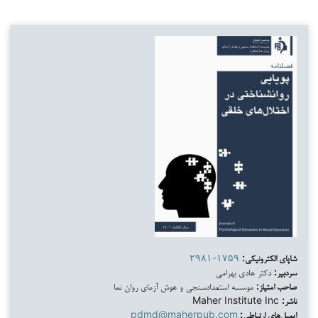
شاپای الکترونیکی:
۲۹۸۱-۱۷۵۹
سردبیر:
دکتر هادی بهرامی
صاحب امتیاز:
موسسه استعدادسنجی و هوش آزمای روان نما
ناشر:
Maher Institute Inc
ایمیل‌های ارتباطی:
pdmd@maherpub.com