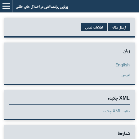
پویایی روانشناختی در اختلال های خلقی
ارسال مقاله
اطلاعات تماس
زبان
English
فارسی
XML چکیده
دانلود XML چکیده
شماره‌ها