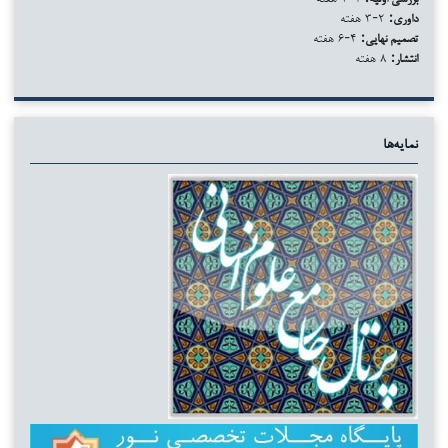
داوری:
۲-۳ هفته
تصمیم نهایی:
۴-۶ هفته
انتشار:
۸ هفته
نمایه‌ها