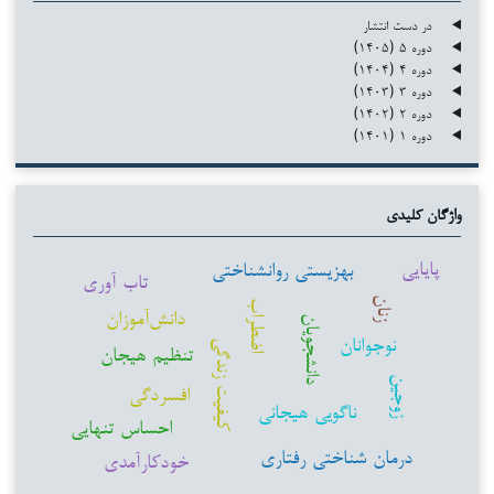
در دست انتشار
دوره ۵ (۱۴۰۵)
دوره ۴ (۱۴۰۴)
دوره ۳ (۱۴۰۳)
دوره ۲ (۱۴۰۲)
دوره ۱ (۱۴۰۱)
واژگان کلیدی
پایایی
بهزیستی روانشناختی
تاب آوری
زنان
اضطراب
دانش‌آموزان
دانشجویان
نوجوانان
کیفیت زندگی
تنظیم هیجان
زوجین
افسردگی
ناگویی هیجانی
احساس تنهایی
درمان شناختی رفتاری
خودکارآمدی