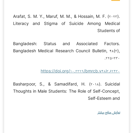
Arafat, S. M. Y., Maruf, M. M., & Hossain, M. F. (۲۰۲۳).
Literacy and Stigma of Suicide Among Medical
Students of
Bangladesh: Status and Associated Factors.
Bangladesh Medical Research Council Bulletin, ۴۸(۳),
۲۲۵-۲۳۰.
https://doi.org/۱۰.۳۳۲۹/bmrcb.v۴۸i۳.۶۲۴۳۰
Basharpoor, S., & Samadifard, H. (۲۰۱۸). Suicidal
Thoughts in Male Students: The Role of Self-Concept,
Self-Esteem and
نمایش منابع بیشتر