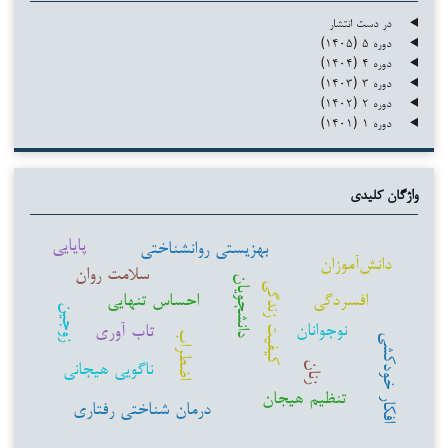
در دست انتشار
دوره ۵ (۱۴۰۵)
دوره ۴ (۱۴۰۴)
دوره ۳ (۱۴۰۳)
دوره ۲ (۱۴۰۲)
دوره ۱ (۱۴۰۱)
واژگان کلیدی
پایایی
بهزیستی روانشناختی
دانش‌آموزان
سلامت روان
دانشجویان
کیفیت زندگی
افسردگی
احساس تنهایی
زوجین
نوجوانان
تاب آوری
اضطراب
افکار خودکشی
ناگویی هیجانی
زنان
تنظیم هیجان
درمان شناختی رفتاری