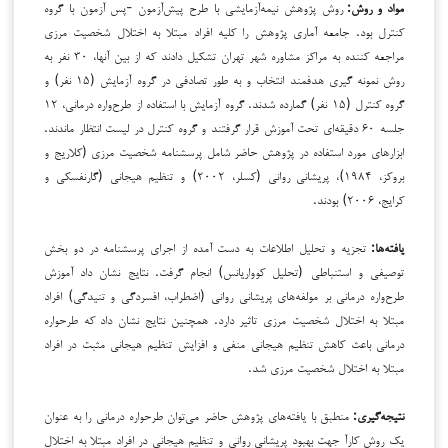
مواد و روش:
روش پژوهش نیمه‌آزمایشی با طرح پیش‌آزمون -پس آزمون با گروه
کنترل بود. جامعه آماری پژوهش را کلیه افراد مبتلا به اختلال شخصیت مرزی
مراجعه کننده به مراکز مشاوره شهر تهران تشکیل دادند که از بین آنها، ۳۰ نفر به
روش نمونه گیری هدفمند انتخاب و به طور تصادفی در گروه آزمایش (۱۵ نفر) و
گروه کنترل (۱۵ نفر) گمارده شدند. گروه آزمایش با استفاده از طرح‌واره درمانی، ۱۲
جلسه ۶۰ دقیقه‌ای تحت آموزش قرار گرفتند و گروه کنترل در لیست انتظار ماندند.
ابزارهای مورد استفاده در پژوهش حاضر شامل پرسشنامه شخصیت مرزی (کلاریج و
بروکز، ۱۹۸۴)، پریشانی روانی (کسلر، ۲۰۰۲) و تنظیم هیجانی (گارنفسکی و
کرایج، ۲۰۰۶) بودند.
یافته‌ها:
تجزیه و تحلیل اطلاعات به دست آمده از اجرای پرسشنامه در دو بخش
توصیفی و استنباطی (تحلیل کوواریانس) انجام گرفت. نتایج نشان داد آموزش
طرح‌واره درمانی بر مولفه‌های پریشانی روانی (اضطراب، افسردگی و تنیدگی) افراد
مبتلا به اختلال شخصیت مرزی تاثیر دارد. همچنین نتایج نشان داد که طرحواره
درمانی باعث کاهش تنظیم هیجانی منفی و افزایش تنظیم هیجانی مثبت در افراد
مبتلا به اختلال شخصیت مرزی شد.
نتیجه‌گیری:
منطبق با یافته‌های پژوهش حاضر می‌توان طرحواره درمانی را به عنوان
یک روش کارآ جهت بهبود پریشانی روانی و تنظیم هیجانی در افراد مبتلا به اختلال