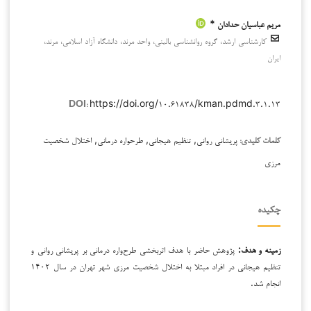
مریم عباسیان حدادان *
کارشناسی ارشد، گروه روانشناسی بالینی، واحد مرند، دانشگاه آزاد اسلامی، مرند،
ایران
https://doi.org/۱۰.۶۱۸۳۸/kman.pdmd.۳.۱.۱۳
DOI:
پریشانی روانی, تنظیم هیجانی, طرحواره درمانی, اختلال شخصیت
کلمات کلیدی:
مرزی
چکیده
زمینه و هدف:
پژوهش حاضر با هدف اثربخشی طرح‌واره درمانی بر پریشانی روانی و
تنظیم هیجانی در افراد مبتلا به اختلال شخصیت مرزی شهر تهران در سال ۱۴۰۲
انجام شد.