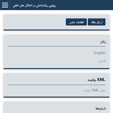
پویایی روانشناختی در اختلال های خلقی
ارسال مقاله
اطلاعات تماس
زبان
English
فارسی
XML چکیده
دانلود XML چکیده
شماره‌ها