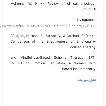
McKenna, W. (۲۰۰۴). Review of clinical oncology.
Churchill
Livingstone.
https://www.redjournal.org/article/S۰۳۶۰-۳۰۱۶(۰۴)۰۲۹۷۳-۶/abstract
Afsar, M., Hassani, F., Farzad, V., & Golshani, F. (۲۰۲۳).
Comparison of the Effectiveness of Emotionally-
Focused Therapy
(EFT) and Mindfulness-Based Schema Therapy
(MBST) on Emotion Regulation in Women with
Borderline Personality
نمایش منابع بیشتر