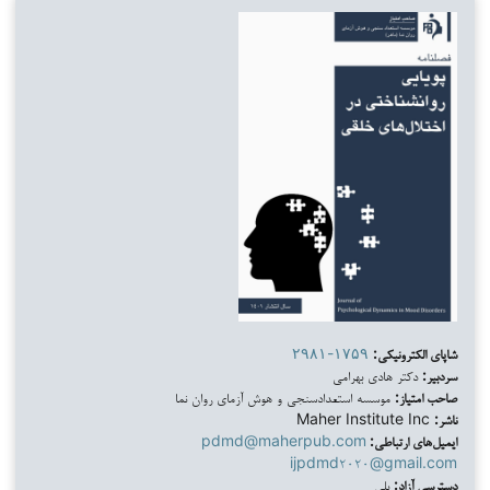
شاپای الکترونیکی:
۲۹۸۱-۱۷۵۹
سردبیر:
دکتر هادی بهرامی
صاحب امتیاز:
موسسه استعدادسنجی و هوش آزمای روان نما
ناشر:
Maher Institute Inc
ایمیل‌های ارتباطی:
pdmd@maherpub.com
ijpdmd۲۰۲۰@gmail.com
دسترسی آزاد:
بلی