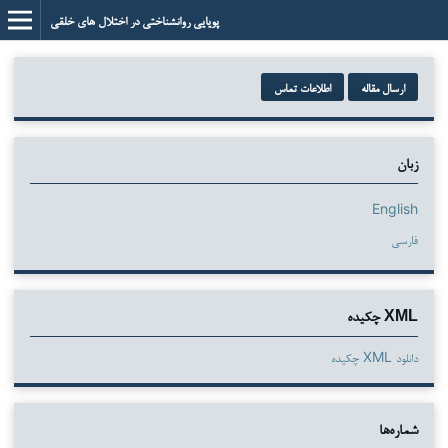
پویایی روانشناختی در اختلال های خلقی
ارسال مقاله
اطلاعات تماس
زبان
English
فارسی
XML چکیده
دانلود XML چکیده
شماره‌ها