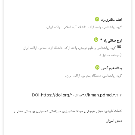
اعظم مظفری راد
گروه روانشناسی، واحد اراک، دانشگاه آزاد اسلامی، اراک، ایران.
ایرج صفائی راد *
گروه روانشناسی و علوم تربیتی، واحد اراک، دانشگاه آزاد اسلامی، اراک، ایران
(نویسنده مسئول).
یدالله خرم آبادی
گروه روانشناسی، دانشگاه پیام نور، اراک، ایران.
https://doi.org/۱۰.۶۱۸۳۸/kman.pdmd.۳.۴.۲
DOI:
هوش هیجانی, خودشفقت‌ورزی, سرزندگی تحصیلی, بهزیستی ذهنی,
کلمات کلیدی:
دانش آموزان