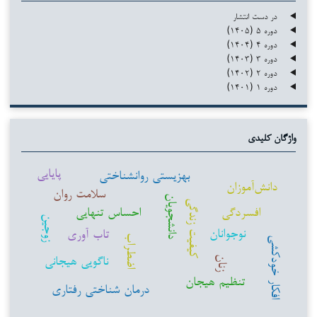
در دست انتشار
دوره ۵ (۱۴۰۵)
دوره ۴ (۱۴۰۴)
دوره ۳ (۱۴۰۳)
دوره ۲ (۱۴۰۲)
دوره ۱ (۱۴۰۱)
واژگان کلیدی
پایایی
بهزیستی روانشناختی
دانش‌آموزان
سلامت روان
دانشجویان
کیفیت زندگی
افسردگی
احساس تنهایی
زوجین
نوجوانان
تاب آوری
اضطراب
افکار خودکشی
ناگویی هیجانی
زنان
تنظیم هیجان
درمان شناختی رفتاری