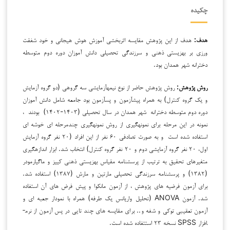
چکیده
هدف:
هدف از این پژوهش مقایسه اثربخشی آموزش هوش هیجانی و خود شفقت
ورزی بر بهزیستی ذهنی و سرزندگی تحصیلی دانش آموزان دوره دوم متوسطه
دخترانه شهر همدان بود.
روش پژوهش:
روش پژوهش حاضر از نوع نیمه­آزمایشی سه گروهی (دو گروه آزمایش
و یک گروه کنترل) به همراه پیش­آزمون و پس­آزمون بود جامعه شامل دانش آموزان
دوره دوم متوسطه دخترانه شهر همدان در سال تحصیلی (۱۴۰۳-۱۴۰۲) بودند ،
نمونه در این مرحله برای نمونه­گیری از روش نمونه­گیری چندمرحله ای خوشه ای
استفاده شده است و به صورت تصادفی ۶۰ نفر از این افراد (۲۰ نفر گروه آزمایش
اول، ۲۰ نفر گروه آزمایشی دوم و ۲۰ نفر گروه کنترل) انتخاب شد. ابزار اندازه­گیری
متغیرهای تحقیق به ترتیب از پرسشنامه مقیاس بهزیستی ذهنی کییز و ماگیارمودر
(۱۳۸۲) و پرسشنامه سرزندگي تحصیلي مارتین و مارش (۱۳۸۷) استفاده شد.
برای آزمون فرضیه های پژوهش ، از آزمون مانکوا و پیش فرض های آن استفاده
شد. آزمون ANOVA (تحلیل واریانس یک طرفه) همراه با نمودار جعبه ای و
آزمون تعقیبی توکی و شفه و.. برای مقایسه های چند تایی در پس آزمون از نرم­
افزار SPSS نسخه ۲۳ استتفاده شده است.