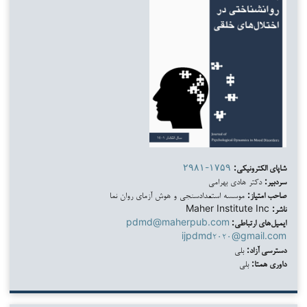
شاپای الکترونیکی:
۲۹۸۱-۱۷۵۹
سردبیر:
دکتر هادی بهرامی
صاحب امتیاز:
موسسه استعدادسنجی و هوش آزمای روان نما
ناشر:
Maher Institute Inc
ایمیل‌های ارتباطی:
pdmd@maherpub.com
ijpdmd۲۰۲۰@gmail.com
دسترسی آزاد:
بلی
داوری همتا:
بلی