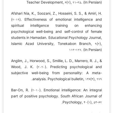
Teacher Development, ۶(۲), ۲۱-۳۵. (In Persian)
Afshari Nia, K., Soozani, Z., Hosseini, S. S., & Amiri, H.
(۲۰۱۹). Effectiveness of emotional intelligence and
spiritual intelligence training on enhancing
psychological well-being and self-control of female
students in Hamadan. Educational Psychology Journal,
Islamic Azad University, Tonekabon Branch, ۹(۲),
۱۱۳-۱۲۷. (In Persian)
Anglim, J., Horwood, S., Smillie, L. D., Marrero, R. J., &
Wood, J. K. (۲۰۲۰). Predicting psychological and
subjective well-being from personality: A meta-
analysis. Psychological bulletin, ۱۴۶(۴), ۲۷۹.
Bar-On, R. (۲۰۱۰). Emotional intelligence: An integral
part of positive psychology. South African Journal of
Psychology, ۴۰(۱), ۵۴-۶۲.