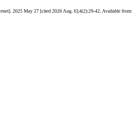
سالاری درودی ن, یوسف پور و, شاهرخ افشاری ا. اثربخشی مداخله پردازش هیجانی بر کارکرد شناختی و پریشانی روانشناختی. [cited 2026 Aug. 6];4(2):29-42. Available from