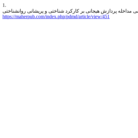
1.
https://maherpub.com/index.php/pdmd/article/view/451