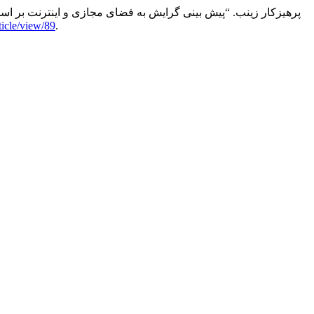
رستمی نرگس, تقی زاده کوثر, and پرهیزکار زینب. “پیش بینی گرایش به فضای مج
icle/view/89
.