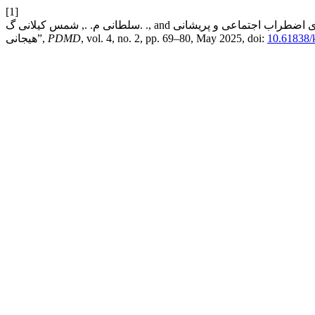
[1]
سلطانی م. ., شمس کیلانی گ. ., and سلیمانی کلکانی م. ., “پیش‌بینی واکنش‌پذیری بین فردی بر اساس نشانه‌های اضطراب اجتماعی و پریشانی
10.61838/
, vol. 4, no. 2, pp. 69–80, May 2025, doi:
PDMD
هیجانی”,