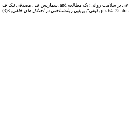
سمازیس ف., مصدقی نیک ف. and امیرالسادات هفشجانی ف. (1403) “اثرات نابهنجار اعتیاد به شبکه های اجتماعی بر سلامت روانی: یک مطالعه
, 3(3), pp. 64–72. doi:
کیفی”,
پویایی روانشناختی در اختلال های خلقی