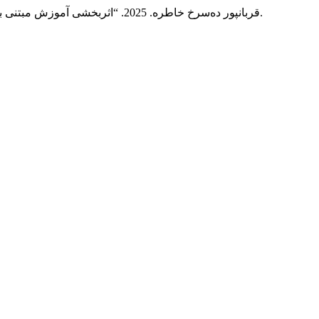
4 (1): 159-71.
قربانپور ده‌سرخ خاطره. 2025. “اثربخشی آموزش مبتنی بر ذهن‌آگاهی بر ناگویی خلقی، اضطراب امتحان و سازگاری با دانشگاه در دانشجویان”.