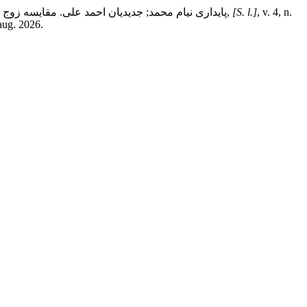
, v. 4, n.
[S. l.]
,
پایداری نیام محمد; جدیدیان احمد علی. مقایسه زوج 
aug. 2026.