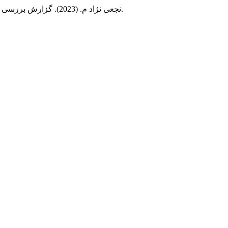
(2), 1-9.
نجعی نژاد م. (2023). گزارش بررسی موردی تاثیر هنر درمانی بر سلامت و بازتوانی اختلال خواندن یک دانش آموز ششم ابتدایی.