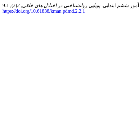
پویایی روانشناختی در اختلال های خلقی
,
2
https://doi.org/10.61838/kman.pdmd.2.2.1