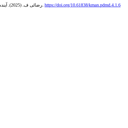
https://doi.org/10.61838/kman.pdmd.4.1.6
(1), 90-102.
رضائی ف. (2025). آینده روان درمانی: بررسی ادغام و پیامدهای هوش مصنوعی در شیوه‌های درمانی معاصر.