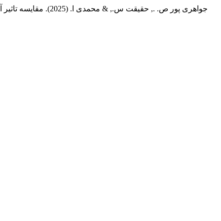
جواهری پور ص. ., حقیقت س., & محمدی ا. (2025). مقایسه تاثیر آموزش مهارت های توجه آگاهی و بازی های شناختی رفتاری بر حل مساله در دانش آموزان ابتدایی.