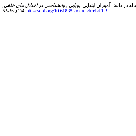
پویایی روانشناختی در اختلال های خلقی
,
4
(1), 36-52.
https://doi.org/10.61838/kman.pdmd.4.1.3