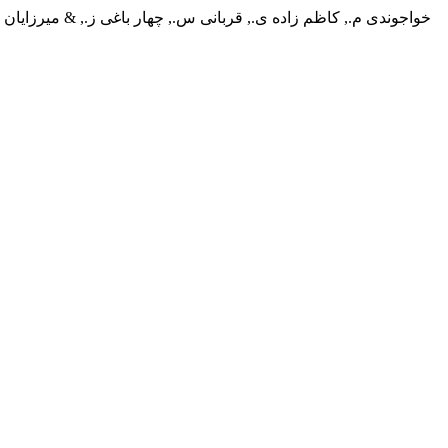
خواجوندی م., کاظم زاده ی., قربانی س., چهار باغی ز., & میرزایان شانجانی س. (2024). فراتحلیل تأثیر تمرینات هوازی خانه محور بر برخی شاخص‌های روانش