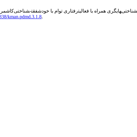
کاشمری آ.; شهابی ز
61838/kman.pdmd.3.1.8
.