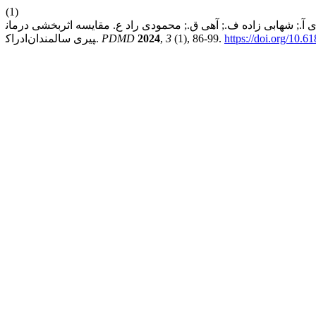
(1)
اده ف.; آهی ق.; محمودی راد ع. مقایسه اثربخشی درمان‎شناختی-‎رفتاری توام با خودشفقت‎گری همراه با فعالیت‎های‎شناختی‎-حرکتی و مداخله شناختی-حرکتی به‎تنهایی بر اضطراب‎مرگ و
https://doi.org/10.
(1), 86-99.
3
,
2024
PDMD
ادراک‎پیری سالمندان.