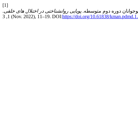
[1]
پویایی روانشناختی در اختلال های خلقی
.
1, 3 (Nov. 2022), 11–19. DOI:
https://doi.org/10.61838/kman.pdmd.1