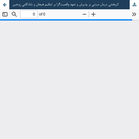
اثربخشی درمان مبتنی بر پذیرش و تعهد واقعیت‌گرا بر تنظیم هیجان و شادکامی زوجین