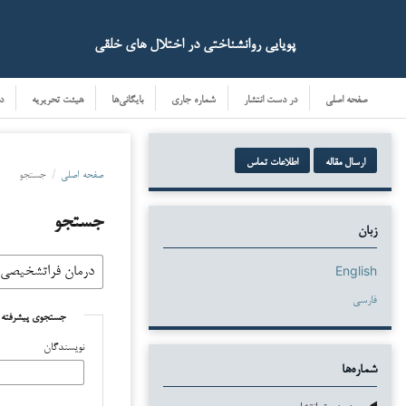
پویایی روانشناختی در اختلال های خلقی
صفحه اصلی
در دست انتشار
شماره جاری
بایگانی‌ها
هیئت تحریریه
د
ارسال مقاله
اطلاعات تماس
صفحه اصلی
/
جستجو
جستجو
زبان
English
فارسی
جستجوی پیشرفته
نویسندگان
شماره‌ها
در دست انتشار