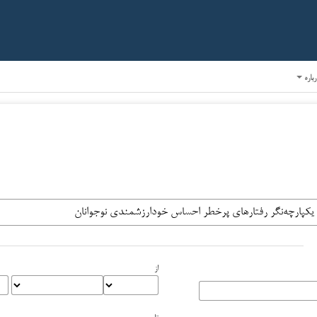
رباره
از
تا