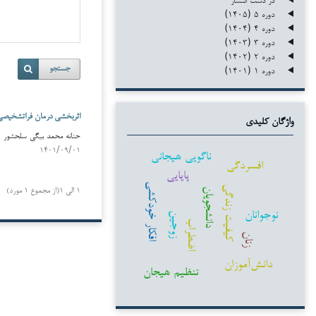
دوره ۵ (۱۴۰۵)
دوره ۴ (۱۴۰۴)
دوره ۳ (۱۴۰۳)
دوره ۲ (۱۴۰۲)
دوره ۱ (۱۴۰۱)
جستجو
اثربخشی درمان فراتشخیصی 
واژگان کلیدی
حنانه محمد بیگی سلحشور (Author
۱۴۰۱/۰۹/۰۱
ناگویی هیجانی
افسردگی
پایایی
افکار خودکشی
کیفیت زندگی
۱ الی ۱(از مجموع ۱ مورد)
دانشجویان
نوجوانان
زوجین
اضطراب
زنان
دانش‌آموزان
تنظیم هیجان