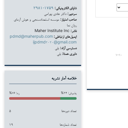
شاپای الکترونیکی:
۲۹۸۱-۱۷۵۹
سردبیر:
دکتر هادی بهرامی
صاحب امتیاز:
موسسه استعدادسنجی و هوش آزمای
روان نما
ناشر:
Maher Institute Inc
ایمیل‌های ارتباطی:
pdmd@maherpub.com
ijpdmd۲۰۲۰@gmail.com
دسترسی آزاد:
بلی
داوری همتا:
بلی
۱-۱۰
خلاصه آمار نشریه
پذیرش: ۲۴%
رد: ۷۶%
تعداد دوره‌ها
۵
تعداد شماره‌ها
۱۹