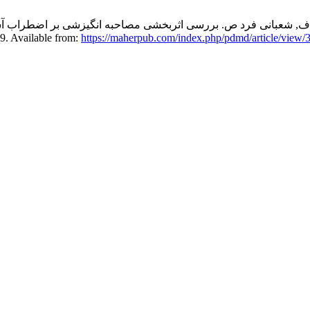
, شعبانی فرد ص. بررسی اثربخشی مصاحبه انگیزشی بر اضطراب آشکار
https://maherpub.com/index.php/pdmd/article/view/
معتاد. vailable from