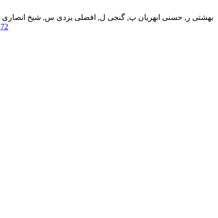
بهشتی ر, حسنی ابهریان پ, گنجی ل, افضلی یزدی س, شیخ انصاری ف
372