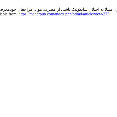
بستری مبتلا به اختلال سایکوتیک ناشی از مصرف مواد، مراجعان خودمعر
lable from:
https://maherpub.com/index.php/pdmd/article/view/275