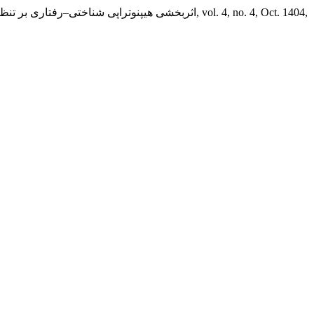
, vol. 4, no. 4, Oct. 1404,
حسن پور عصمت, et al. “اثربخشی هیپنوتراپی شناختی–