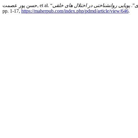
ری”.
پویایی روانشناختی در اختلال های خلقی
pp. 1-17,
https://maherpub.com/index.php/pdmd/article/view/646
.