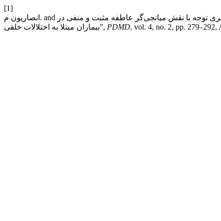
[1]
انصاریون م. and ضرغام حاجبی م. ., “پیش‌بینی حافظه کاذب بر اساس ذهنیت طرح‌واره‌ای و سوگیری توجه با نقش میانجی‌گر عاطفه مثبت و منفی در
, vol. 4, no. 2, pp. 279–292,
PDMD
بیماران مبتلا به اختلالات خلقی”,