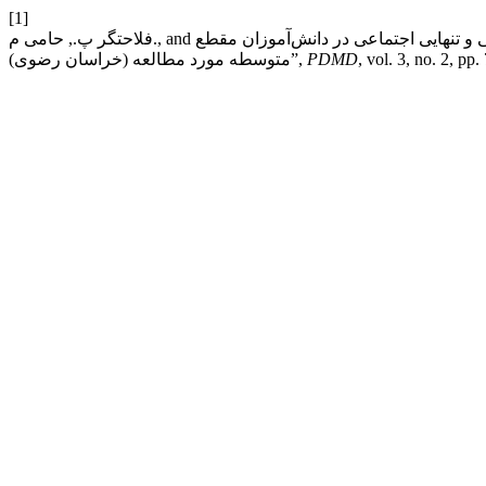
[1]
فلاحتگر پ., حامی م., and شجاعی و., “نقش تعدیلگر ورزش‌های الکترونیکی بر رابطه علی ناگویی هیجانی و تنهایی اجتماعی در دانش‌آموزان مقطع
, vol. 3, no. 2, pp
PDMD
متوسطه مورد مطالعه (خراسان رضوی)”,