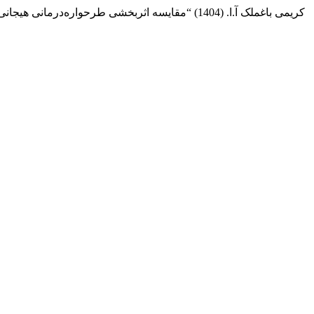
کلامی س. and کریمی باغملک آ.ا. (1404) “مقایسه اثربخشی طرحواره‌درمانی هیجانی و آموزش ذهن‌آگاهی بر احساس شرم و گناه در قربانیان خشونت شریک عاطفی”,