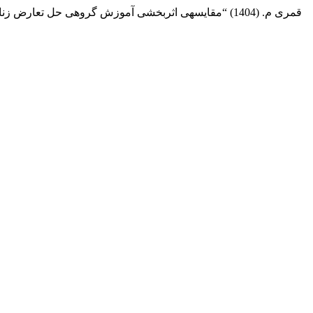
عابدی ق. , عطایی فر ر. and قمری م. (1404) “مقایسه­ی اثربخشی آموزش گروهی حل تعارض زناشویی مبتنی بر نظریه انتخاب و مهارت­های زندگی زناشویی بر امید به زندگی در زنان متأهل”,