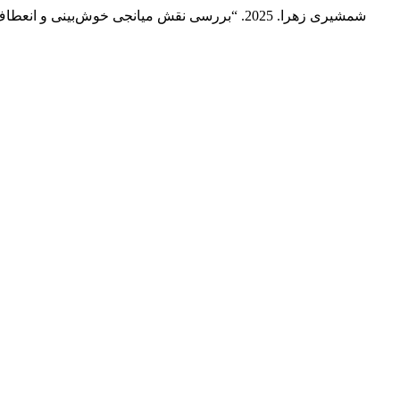
لطفی زهرا, مجیدی فر فاطمه, and شمشیری زهرا. 2025. “بررسی نقش میانجی خوش‌بینی و انعطاف‌پذیری روان‌شناختی در رابطه میان اضطراب کرونا و سلامت روان”.