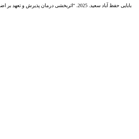
میرزایی فریبا, and بابایی حفظ آباد سعید. 2025. “اثربخشی درمان پذیرش و تعهد بر اضطراب، باورهای فراشناختی و فراهیجانی زنان چاق مبتلا به اختلال خوردن شهر خمین”.