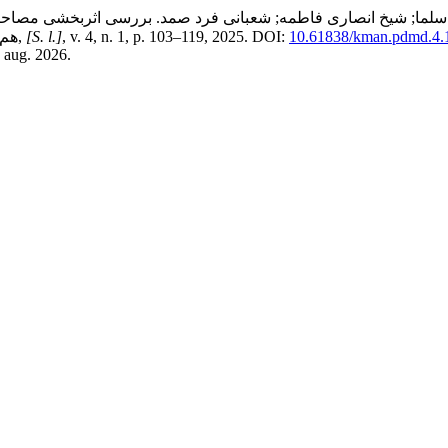
ی سلما; شیخ انصاری فاطمه; شعبانی فرد صمد. بررسی اثربخشی مصاحبه
10.61838/kman.pdmd.4.
, v. 4, n. 1, p. 103–119, 2025. DOI:
[S. l.]
,
هم‌
 aug. 2026.