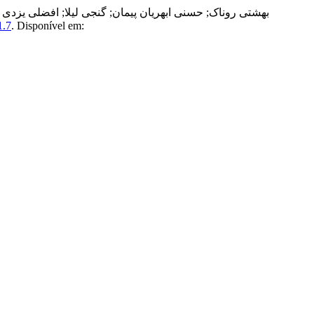
بهشتی روناک; حسنی ابهریان پیمان; گنجی لیلا; افضلی یزد
1.7
. Disponível em: