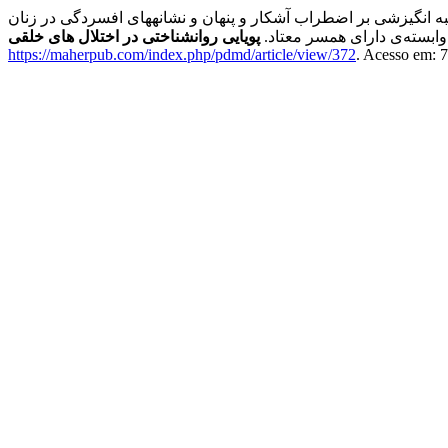
 انگیزشی بر اضطراب آشکار و پنهان و نشانه­های افسردگی در زنان
وابسته‌ی دارای همسر معتاد.
پویایی روانشناختی در اختلال های خلقی
https://maherpub.com/index.php/pdmd/article/view/372
. Acesso em: 7