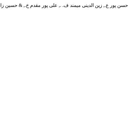
حسن پور ع., زین الدینی میمند ف. ., علی پور مقدم خ., & حسین زاده بافرانی م. . (1404). اثربخشی هیپنوتراپی شناختی–رفتاری بر تنظیم هیجانی و خودکارآمدی تحصیلی 