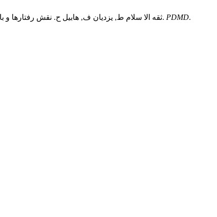
.
PDMD
ثقه الا سلام ط, یزدیان ف, هابیل ح. نقش رفتارها و باورهای معنوی - دینی در کاهش میزان استرس، اضطراب و افزایش سلامت معنوی –روانی بین گروهی از زنان ایرانی در دوران پاندمی کرونا.