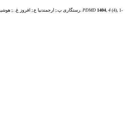
(4), 1-
4
,
1404
PDMD
رستگاری پ.; ارجمندنیا ع.; افروز غ. .; هوشیاری ز. ارائه مدل ساختاری پیش‌بینی آشفتگی شناختی بر اساس حافظه فعال شناختی و هیجانی در دانش‌آموزان با کاستی توجه و بیش‌فعالی.