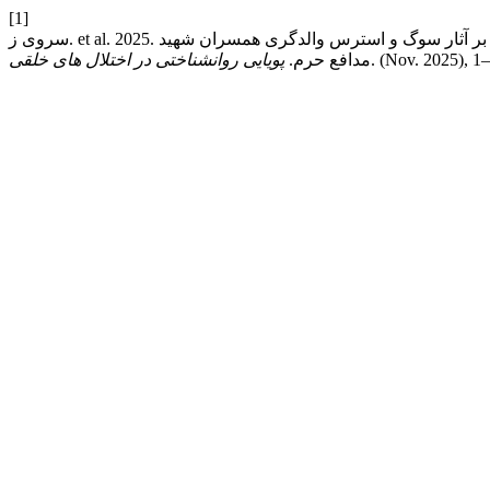
[1]
سروی ز. et al. 2025. مقایسه اثربخشی درمان متمرکز بر هیجان و شناخت‌درمانی مبتنی بر ذهن‌آگاهی بر آثار سوگ و استرس والدگری همسران شهید
. (Nov. 2025), 1
مدافع حرم.
پویایی روانشناختی در اختلال های خلقی