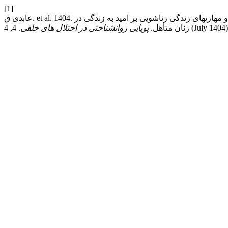
[1]
عابدی ق. et al. 1404. مقایسه­ی اثربخشی آموزش گروهی حل تعارض زناشویی مبتنی بر نظریه انتخاب و مهارت­های زندگی زناشویی بر امید به زندگی در
. 4, 4 (July 14
زنان متأهل.
پویایی روانشناختی در اختلال های خلقی