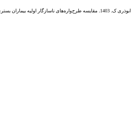
ابوذری ک. 1403. مقایسه‌ طرح‌واره‌های ناسازگار‌ اولیه‌ بیماران بستری مبتلا به اختلال سایکوتیک ناشی از مصرف مواد، مراجعان خودمعرف مبتلا به سوء مصرف مواد مراکز درمان سرپایی و جمعیت غیربالینی.