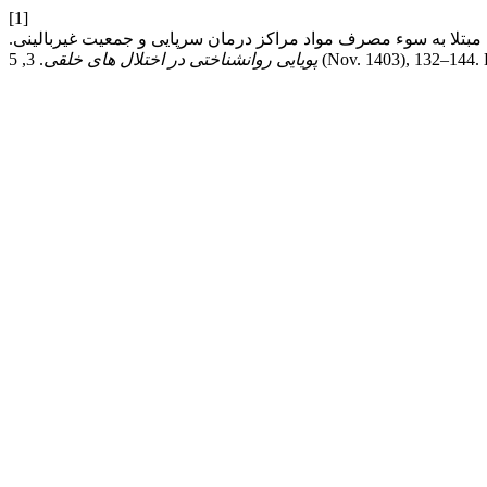
[1]
. 3, 5 (Nov. 1403), 132–144
پویایی روانشناختی در اختلال های خلقی