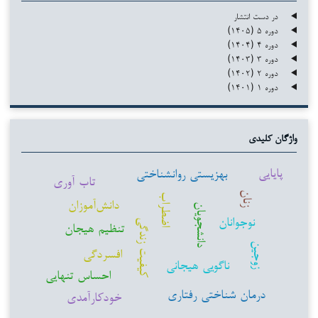
در دست انتشار
دوره ۵ (۱۴۰۵)
دوره ۴ (۱۴۰۴)
دوره ۳ (۱۴۰۳)
دوره ۲ (۱۴۰۲)
دوره ۱ (۱۴۰۱)
واژگان کلیدی
پایایی
بهزیستی روانشناختی
تاب آوری
زنان
اضطراب
دانش‌آموزان
دانشجویان
نوجوانان
کیفیت زندگی
تنظیم هیجان
زوجین
افسردگی
ناگویی هیجانی
احساس تنهایی
درمان شناختی رفتاری
خودکارآمدی