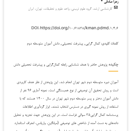
زهرا صادقی *
کارشناسی ارشد، گروه علوم تربیتی، واحد علوم و تحقیقات، تهران، ایران
https://doi.org/۱۰.۶۱۸۳۸/kman.pdmd.۱.۴.۶
DOI:
کمال گرایی, پیشرفت تحصیلی, دانش آموزان متوسطه دوم
کلمات کلیدی:
پژوهش حاضر با هدف شناسایی رابطه کمال‌گرایی و پیشرفت تحصیلی دانش
چکیده
آموزان دوره متوسطه دوم شهر تهران انجام شد. این پژوهش از نظر هدف کاربردی
است و روش تحقیق آن توصیفی از نوع همبستگی است. نمونه آماری ۹۶ نفر از
دانش آموزان دختر و پسر متوسطه دوم شهر تهران در سال ۱۴۰۰ هستند که با
استفاده از روش نمونه گیری در دسترس انتخاب شدند. ابزار گردآوری اطلاعات
پرسشنامه کمال گرایی۳۵ سوالی فراست است. در این پژوهش جهت تجزیه و تحلیل
داده‌های به دست آمده از شاخص های توصیفی (میانگین، واریانس، انجراف استاندارد
و نمودارهای فراوانی) و شاخص‌های استنباطی (ضریب همبستگی پیرسون) و جهت