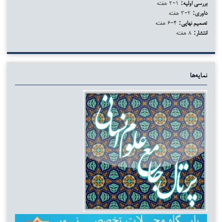
بررسی اولیه:
۱-۲ هفته
داوری:
۲-۳ هفته
تصمیم نهایی:
۴-۶ هفته
انتشار:
۸ هفته
نمایه‌ها