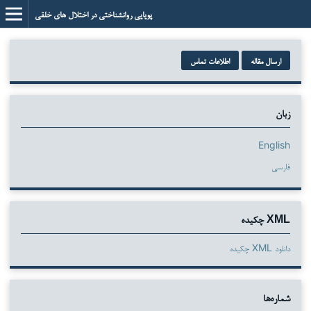
پویایی روانشناختی در اختلال های خلقی
ارسال مقاله
اطلاعات تماس
زبان
English
فارسی
XML چکیده
دانلود XML چکیده
شماره‌ها