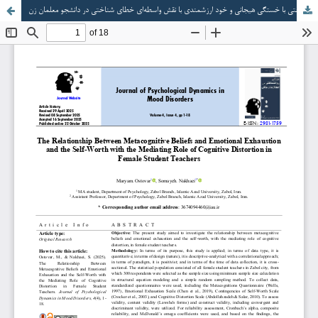
رابطه باورهای فراشناختی با خستگی هیجانی و خود ارزشمندی با نقش واسطه‌ای خطای شناختی در دانشجو معلمان زن