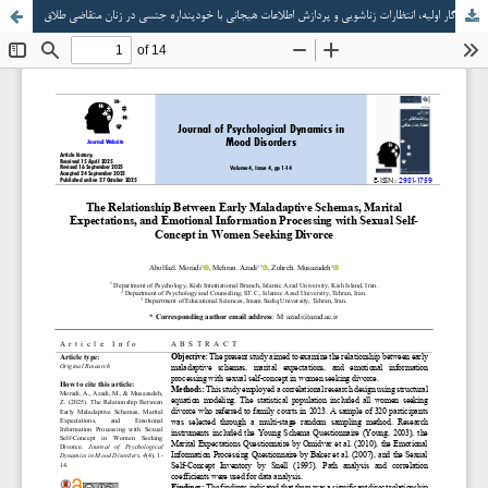
رابطه بین طرحواره‌های ناسازگار اولیه، انتظارات زناشویی و پردازش اطلاعات هیجانی با خودپنداره جنسی در زنان متقاضی طلاق