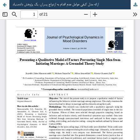
ارائه مدل کیفی عوامل عدم اقدام به ازدواج پسران: یک پژوهش داده‌بنیاد